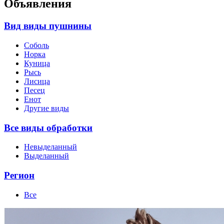
Объявления
Вид виды пушнины
Соболь
Норка
Куница
Рысь
Лисица
Песец
Енот
Другие виды
Все виды обработки
Невыделанный
Выделанный
Регион
Все