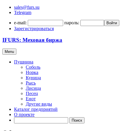
sales@furs.su
Telegram
e-mail:
пароль:
Войти
Зарегистрироваться
IFURS: Меховая биржа
Menu
Пушнина
Соболь
Норка
Куница
Рысь
Лисица
Песец
Енот
Другие виды
Каталог предприятий
О проекте
Поиск