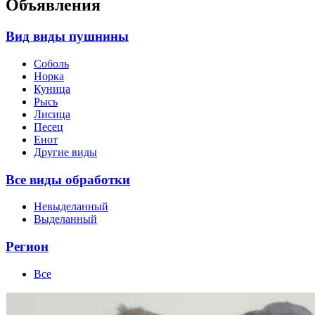
Объявления
Вид виды пушнины
Соболь
Норка
Куница
Рысь
Лисица
Песец
Енот
Другие виды
Все виды обработки
Невыделанный
Выделанный
Регион
Все