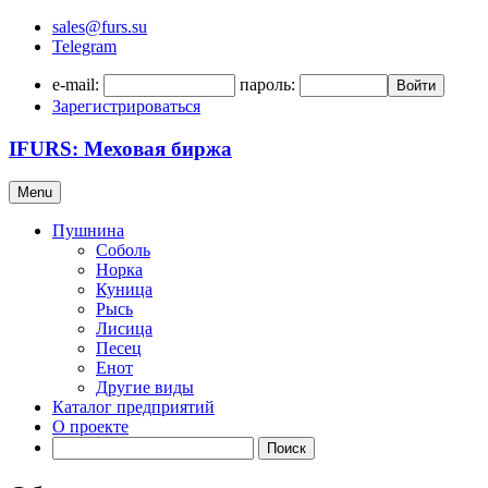
sales@furs.su
Telegram
e-mail:
пароль:
Войти
Зарегистрироваться
IFURS: Меховая биржа
Menu
Пушнина
Соболь
Норка
Куница
Рысь
Лисица
Песец
Енот
Другие виды
Каталог предприятий
О проекте
Поиск