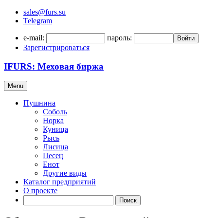
sales@furs.su
Telegram
e-mail:
пароль:
Войти
Зарегистрироваться
IFURS: Меховая биржа
Menu
Пушнина
Соболь
Норка
Куница
Рысь
Лисица
Песец
Енот
Другие виды
Каталог предприятий
О проекте
Поиск