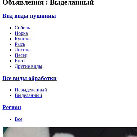
Объявления : Выделанный
Вид виды пушнины
Соболь
Норка
Куница
Рысь
Лисица
Песец
Енот
Другие виды
Все виды обработки
Невыделанный
Выделанный
Регион
Все