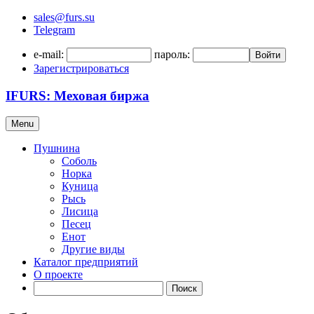
sales@furs.su
Telegram
e-mail:
пароль:
Войти
Зарегистрироваться
IFURS: Меховая биржа
Menu
Пушнина
Соболь
Норка
Куница
Рысь
Лисица
Песец
Енот
Другие виды
Каталог предприятий
О проекте
Поиск