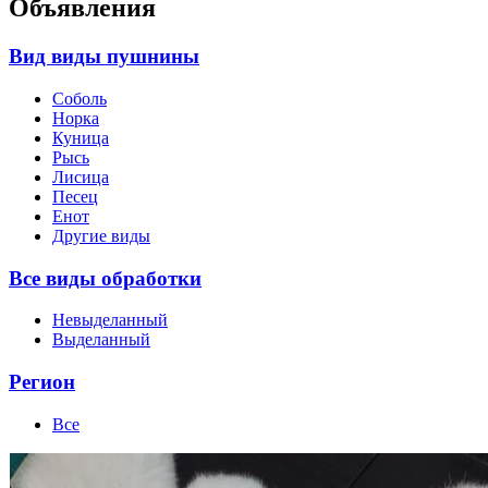
Объявления
Вид виды пушнины
Соболь
Норка
Куница
Рысь
Лисица
Песец
Енот
Другие виды
Все виды обработки
Невыделанный
Выделанный
Регион
Все