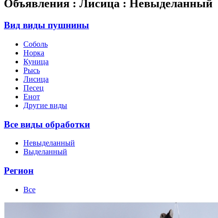
Объявления : Лисица : Невыделанный
Вид виды пушнины
Соболь
Норка
Куница
Рысь
Лисица
Песец
Енот
Другие виды
Все виды обработки
Невыделанный
Выделанный
Регион
Все