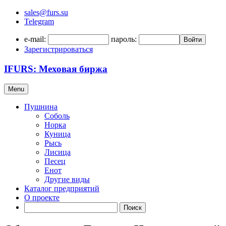
sales@furs.su
Telegram
e-mail:
пароль:
Войти
Зарегистрироваться
IFURS: Меховая биржа
Menu
Пушнина
Соболь
Норка
Куница
Рысь
Лисица
Песец
Енот
Другие виды
Каталог предприятий
О проекте
Поиск